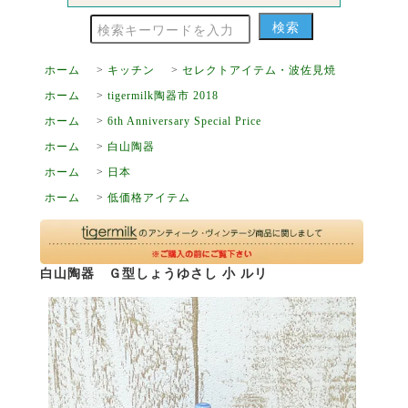
ホーム
>
キッチン
>
セレクトアイテム・波佐見焼
ホーム
>
tigermilk陶器市 2018
ホーム
>
6th Anniversary Special Price
ホーム
>
白山陶器
ホーム
>
日本
ホーム
>
低価格アイテム
白山陶器 Ｇ型しょうゆさし 小 ルリ