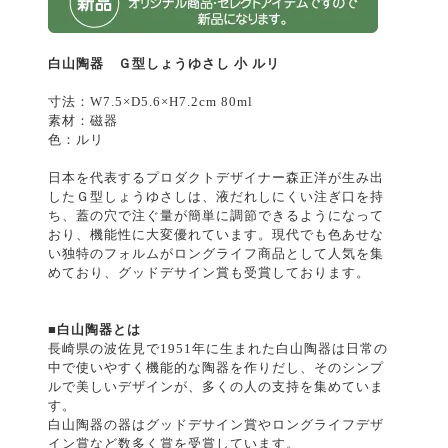
白山陶器 Ｇ型しょうゆさし 小 ルリ
寸法：W7.5×D5.6×H7.2cm 80ml
素材：磁器
色：ルリ
日本を代表するプロダクトデザイナー森正洋が生み出
したＧ型しょうゆさしは、液だれしにくい注ぎ口を持
ち、蓋の穴で注ぐ量が簡単に調節できるようになって
おり、機能性に大変優れています。現代でも色あせな
い独特のフォルムがロングライフ商品として人気を集
めており、グッドデサイン賞も受賞しております。
■白山陶器とは
長崎県の波佐見で1951年に生まれた白山陶器は日常の
中で使いやすく機能的な陶器を作りだし、そのシンプ
ルで美しいデザインが、多くの人の支持を集めていま
す。
白山陶器の器はグッドデサイン賞やロングライフデザ
イン賞など数多く賞を受賞しています。